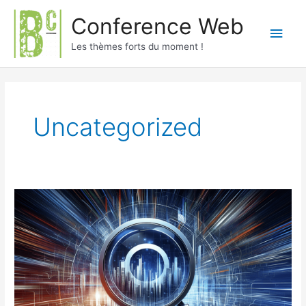
Skip
Conference Web
to
Main
content
Les thèmes forts du moment !
Men
Uncategorized