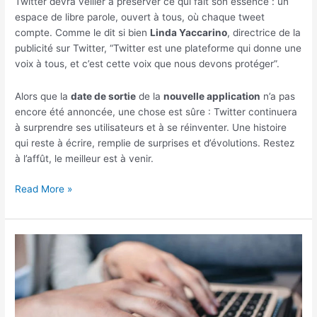
Twitter devra veiller à préserver ce qui fait son essence : un
espace de libre parole, ouvert à tous, où chaque tweet
compte. Comme le dit si bien
Linda Yaccarino
, directrice de la
publicité sur Twitter, “Twitter est une plateforme qui donne une
voix à tous, et c’est cette voix que nous devons protéger”.
Alors que la
date de sortie
de la
nouvelle application
n’a pas
encore été annoncée, une chose est sûre : Twitter continuera
à surprendre ses utilisateurs et à se réinventer. Une histoire
qui reste à écrire, remplie de surprises et d’évolutions. Restez
à l’affût, le meilleur est à venir.
Pourquoi
Read More »
Twitter
a
un
avenir
prometteur
avec
le
passage