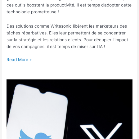
ces outils boostent la productivité. Il est temps d’adopter cette
technologie prometteuse !
Des solutions comme Writesonic libèrent les marketeurs des
tâches rébarbatives. Elles leur permettent de se concentrer
sur la stratégie et les relations clients. Pour décupler l’impact
de vos campagnes, il est temps de miser sur l’IA !
L’IA
Read More »
révolutionne
la
rédaction
de
contenu