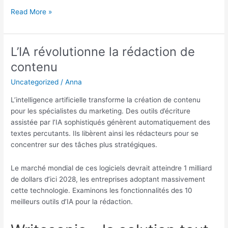
Méthodes
Read More »
de
génération
de
L’IA révolutionne la rédaction de
trafic
contenu
:
Focus
Uncategorized
/
Anna
sur
L’intelligence artificielle transforme la création de contenu
la
pour les spécialistes du marketing. Des outils d’écriture
publicité,
assistée par l’IA sophistiqués génèrent automatiquement des
YouTube
textes percutants. Ils libèrent ainsi les rédacteurs pour se
et
concentrer sur des tâches plus stratégiques.
le
SEO
Le marché mondial de ces logiciels devrait atteindre 1 milliard
local
de dollars d’ici 2028, les entreprises adoptant massivement
pour
cette technologie. Examinons les fonctionnalités des 10
les
meilleurs outils d’IA pour la rédaction.
cartes