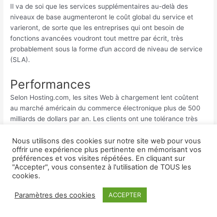
Il va de soi que les services supplémentaires au-delà des
niveaux de base augmenteront le coût global du service et
varieront, de sorte que les entreprises qui ont besoin de
fonctions avancées voudront tout mettre par écrit, très
probablement sous la forme d’un accord de niveau de service
(SLA).
Performances
Selon Hosting.com, les sites Web à chargement lent coûtent
au marché américain du commerce électronique plus de 500
milliards de dollars par an. Les clients ont une tolérance très
faible à l’égard des sites Web à chargement lent, de sorte que
la capacité de performance d’un hébergeur est un élément
Nous utilisons des cookies sur notre site web pour vous
offrir une expérience plus pertinente en mémorisant vos
crucial à prendre en compte dans le processus de décision.
préférences et vos visites répétées. En cliquant sur
"Accepter", vous consentez à l'utilisation de TOUS les
Lorsque vous comparez les performances de différents
cookies.
services d’hébergement Web, notez le matériel utilisé par le
fournisseur. Vous devrez également tenir compte du type de
Paramètres des cookies
ACCEPTER
serveur que vous souhaitez utiliser pour votre site Web :
Partagé, dédié ou basé sur le cloud. Votre choix déterminera